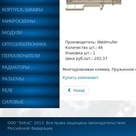
КОРПУСА, ШКАФЫ
МИКРОСХЕМЫ
МОДУЛИ
Производитель:
Weidmuller
ОПТОЭЛЕКТРОНИКА
Количество шт.:
46
Упаковка шт.:
1
ПЕРЕКЛЮЧАТЕЛИ
Цена руб./шт.:
202,37
РАДИАТОРЫ
Многоуровневая клемма, Пружинное с
Купить компонент
РАЗЪЕМЫ
РЕЛЕ
Назад
СИЛОВЫЕ
OOO "ЭлКоС" 2013. Все права защищены законодательством
Российской Федерации