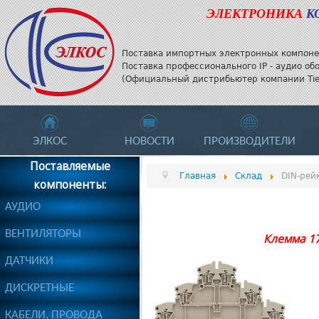
ЭЛЕКТРОНИКА
К
Поставка импортных электронных компоне
Поставка профессионального IP - аудио об
(Официальный дистрибьютер компании Tieli
ЭЛКОС
НОВОСТИ
ПРОИЗВОДИТЕЛИ
Поставляемые
Главная
Склад
DIN-рей
компоненты:
АУДИО
ВЕНТИЛЯТОРЫ
Клемма 17
ДАТЧИКИ
ДИСКРЕТНЫЕ
КАБЕЛИ, ПРОВОДА