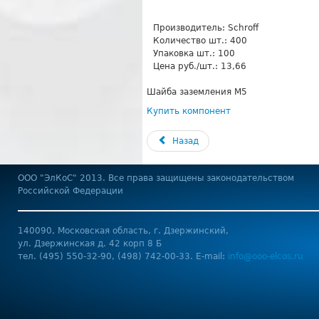
Производитель:
Schroff
Количество шт.:
400
Упаковка шт.:
100
Цена руб./шт.:
13,66
Шайба заземления М5
Купить компонент
Назад
OOO "ЭлКоС" 2013. Все права защищены законодательством
Российской Федерации
140090, Московская область, г. Дзержинский,
ул. Дзержинская д. 42 корп 8 Б
тел. (495) 550-32-90, (498) 742-00-33. E-mail:
info@ooo-elcos.ru