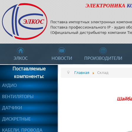
ЭЛЕКТРОНИКА
К
Поставка импортных электронных компоне
Поставка профессионального IP - аудио об
(Официальный дистрибьютер компании Tieli
ЭЛКОС
НОВОСТИ
ПРОИЗВОДИТЕЛИ
Поставляемые
Главная
Склад
компоненты:
АУДИО
ВЕНТИЛЯТОРЫ
Шайба 
ДАТЧИКИ
ДИСКРЕТНЫЕ
КАБЕЛИ, ПРОВОДА