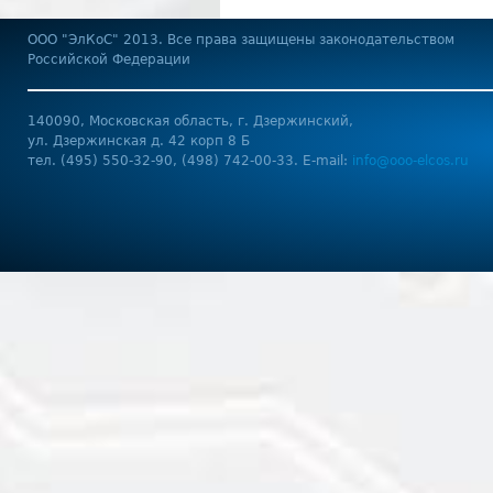
OOO "ЭлКоС" 2013. Все права защищены законодательством
Российской Федерации
140090, Московская область, г. Дзержинский,
ул. Дзержинская д. 42 корп 8 Б
тел. (495) 550-32-90, (498) 742-00-33. E-mail:
info@ooo-elcos.ru