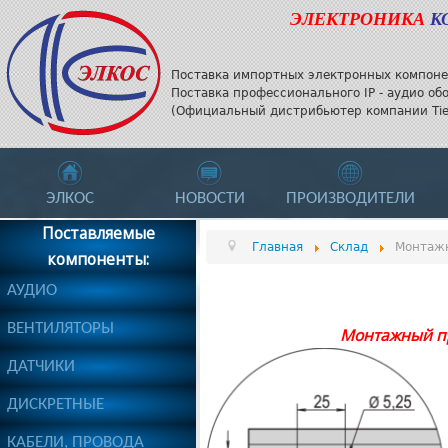
ЭЛЕКТРОНИКА
К
Поставка импортных электронных компоне
Поставка профессионального IP - аудио об
(Официальный дистрибьютер компании Tieli
ЭЛКОС
НОВОСТИ
ПРОИЗВОДИТЕЛИ
Поставляемые
Главная
Склад
Монтажн
компоненты:
АУДИО
ВЕНТИЛЯТОРЫ
Монтажный пр
ДАТЧИКИ
ДИСКРЕТНЫЕ
КАБЕЛИ, ПРОВОДА